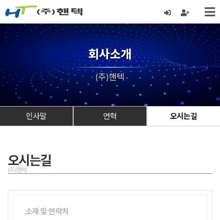
회사소개
(주)핸텍
인사말
연혁
오시는길
오시는길
(주)핸텍
소재 및 연락처