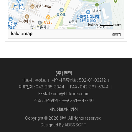
100m
길찾기
주소
대전 동구 가양동 47-40
전화
-
(주)핸텍
대표자 : 손성호
사업자등록번호 : 582-81-03212
대표전화 :
042-285-3344
FAX : 042-367-5344
E-Mail :
ceo@ht-korea.com
주소 : 대전광역시 동구 가양동 47-40
개인정보처리방침
Copyright © 2026 핸텍. All rights reserved.
Designed By
ADS&SOFT
.